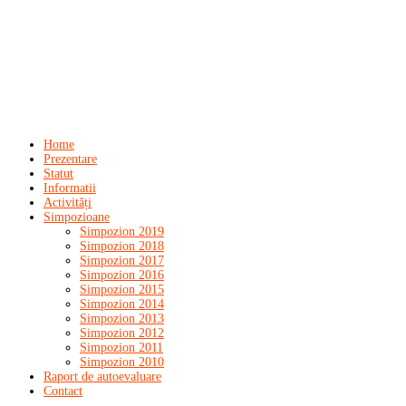
Home
Prezentare
Statut
Informatii
Activități
Simpozioane
Simpozion 2019
Simpozion 2018
Simpozion 2017
Simpozion 2016
Simpozion 2015
Simpozion 2014
Simpozion 2013
Simpozion 2012
Simpozion 2011
Simpozion 2010
Raport de autoevaluare
Contact