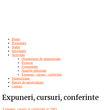
Home
Prezentare
Statut
Informatii
Activități
Organizarea de simpozioane
Proiecte
Evenimente
Apariţii editoriale
Expuneri, cursuri, conferinte
Simpozioane
Raport de autoevaluare
Contact
Expuneri, cursuri, conferinte
Expuneri, cursuri şi conferinţe in 2003