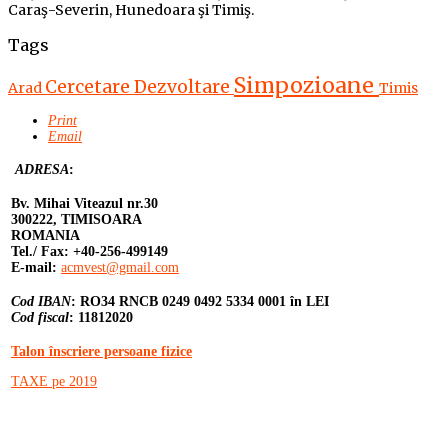
Caraş-Severin, Hunedoara şi Timiş.
Tags
Simpozioane
Cercetare
Dezvoltare
Arad
Timis
Print
Email
ADRESA
:
Bv. Mihai Viteazul nr.30
300222, TIMISOARA
ROMANIA
Tel./ Fax: +40-256-499149
E-mail:
acmvest@gmail.com
Cod IBAN
: RO34 RNCB 0249 0492 5334 0001 în LEI
Cod fiscal
: 11812020
Talon înscriere persoane fizice
TAXE pe 2019