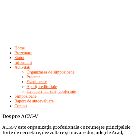
Home
Prezentare
Statut
Informatii
Activități
Organizarea de simpozioane
Proiecte
Evenimente
Apariţii editoriale
Expuneri, cursuri, conferinte
Simpozioane
Raport de autoevaluare
Contact
Despre
ACM-V
ACM-V este organizaţia profesionala ce reuneşte principalele
forţe de cercetare, dezvoltare şi inovare din judeţele Arad,