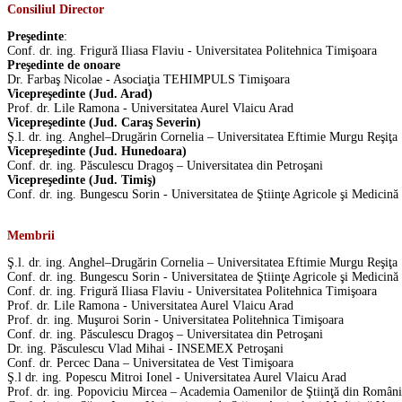
Consiliul Director
Preşedinte
:
Conf. dr. ing. Frigură Iliasa Flaviu - Universitatea Politehnica Timişoara
Preşedinte de onoare
Dr. Farbaş Nicolae - Asociaţia TEHIMPULS Timişoara
Vicepreşedinte (Jud. Arad)
Prof. dr. Lile Ramona - Universitatea Aurel Vlaicu Arad
Vicepreşedinte (Jud. Caraş Severin)
Ş.l. dr. ing. Anghel–Drugărin Cornelia – Universitatea Eftimie Murgu Reşiţa
Vicepreşedinte (Jud. Hunedoara)
Conf. dr. ing. Păsculescu Dragoş – Universitatea din Petroşani
Vicepreşedinte (Jud. Timiş)
Conf. dr. ing. Bungescu Sorin - Universitatea de Ştiinţe Agricole şi Medicină
Membrii
Ş.l. dr. ing. Anghel–Drugărin Cornelia – Universitatea Eftimie Murgu Reşiţa
Conf. dr. ing. Bungescu Sorin - Universitatea de Ştiinţe Agricole şi Medicină
Conf. dr. ing. Frigură Iliasa Flaviu - Universitatea Politehnica Timişoara
Prof. dr. Lile Ramona - Universitatea Aurel Vlaicu Arad
Prof. dr. ing. Muşuroi Sorin - Universitatea Politehnica Timişoara
Conf. dr. ing. Păsculescu Dragoş – Universitatea din Petroşani
Dr. ing. Păsculescu Vlad Mihai - INSEMEX Petroşani
Conf. dr. Percec Dana – Universitatea de Vest Timişoara
Ş.l dr. ing. Popescu Mitroi Ionel - Universitatea Aurel Vlaicu Arad
Prof. dr. ing. Popoviciu Mircea – Academia Oamenilor de Ştiinţă din Român